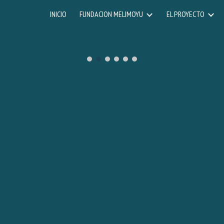
INICIO
FUNDACION MELIMOYU
EL PROYECTO
ip to main content
Skip to navigat